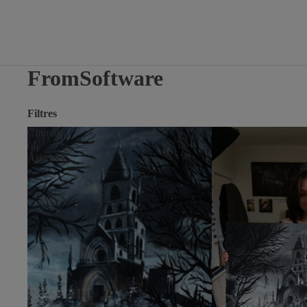
FromSoftware
Filtres
Church
of
Ariandel