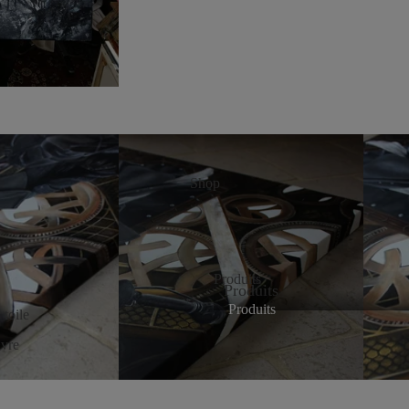
Shop
Produits
Produits
Produits
 toile
ivre