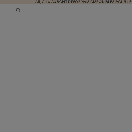
A5, A4 & A3 SONT DÉSORMAIS DISPONIBLES POUR LE
A5, A4 & A3 SONT DÉSORMAIS DISPONIBLES POUR LE