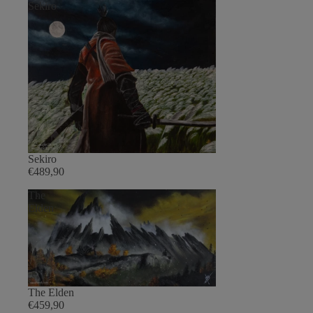
Sekiro
Sekiro
€489,90
The
Elden
The Elden
€459,90