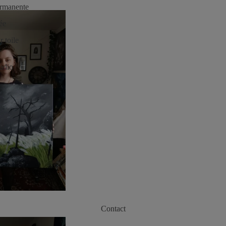
ermanente
ée
r toile
tudio
Contact