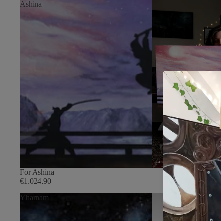
Ashina
For Ashina
€1.024,90
Yharnam