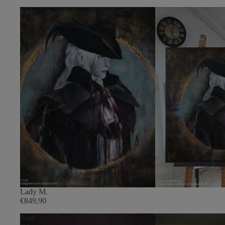
Lady
M.
Lady M.
€849,90
Soul