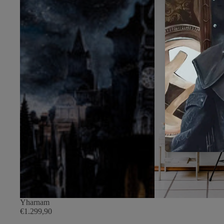
Yharnam
€1.299,90