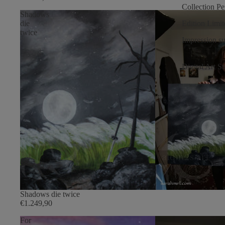
Collection P
Shadows
Edition Limit
die
twice
Impression su
Digital Art S
Shadows die twice
€1.249,90
For