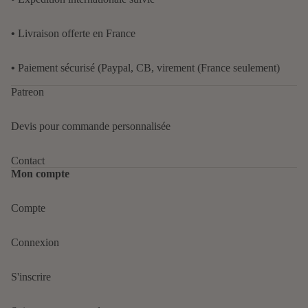
•
Livraison offerte en France
•
Paiement sécurisé (Paypal, CB, virement (France seulement)
Patreon
Devis pour commande personnalisée
Contact
Mon compte
Compte
Politique de confidentialité
Connexion
Politique de remboursement
Conditions d’utilisation
S'inscrire
Politique d’expédition
Mentions légales