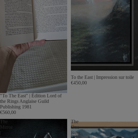
To the East | Impression sur toile
€450,00
"To The East" | Édition Lord of
the Rings Anglaise Guild
Publishing 1981
€560,00
The
The
Mirror
One
|
Ring