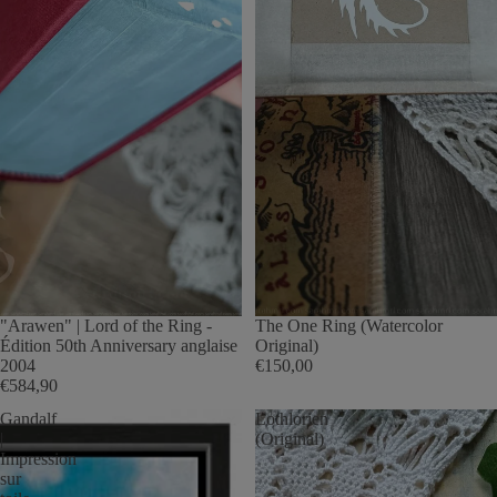
"Arawen" | Lord of the Ring -
The One Ring (Watercolor
Édition 50th Anniversary anglaise
Original)
2004
€150,00
€584,90
Gandalf
Lothlorien
|
(Original)
Impression
sur