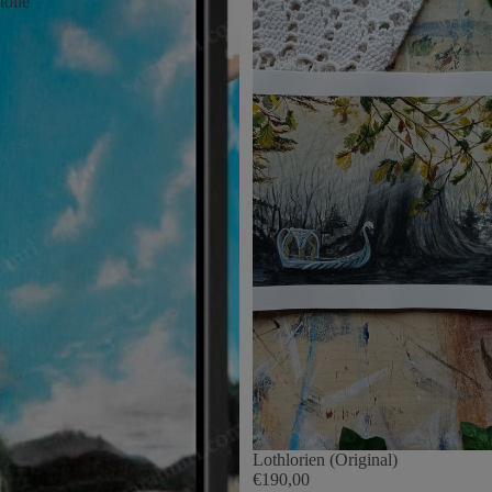
toile
Lothlorien (Original)
€190,00