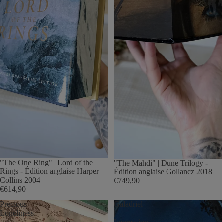
"The One Ring" | Lord of the
"The Mahdi" | Dune Trilogy -
Rings - Édition anglaise Harper
Édition anglaise Gollancz 2018
Collins 2004
€749,90
€614,90
Precious
Galadriel
Loneliness
|
Impression