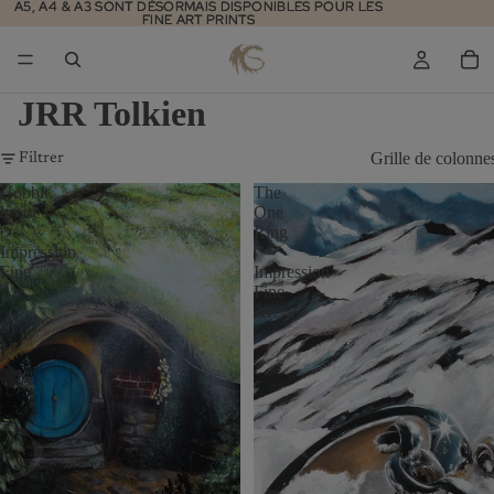
A5, A4 & A3 SONT DÉSORMAIS DISPONIBLES POUR LES
A5, A4 & A3 SONT DÉSORMAIS DISPONIBLES POUR LES
FINE ART PRINTS
FINE ART PRINTS
JRR Tolkien
Grille de colonne
Filtrer
Hobbit
The
house
One
|
Ring
Impression
|
Fine
Impression
Art
Fine
Art