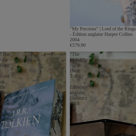
"My Precious" | Lord of the Rings
- Édition anglaise Harper Collins
2004
€579,90
"The
"The
One
Mahdi"
Ring"
|
|
Dune
Lord
Trilogy
of
-
the
Édition
Rings
anglaise
-
Gollancz
Édition
2018
anglaise
Harper
Collins
2004