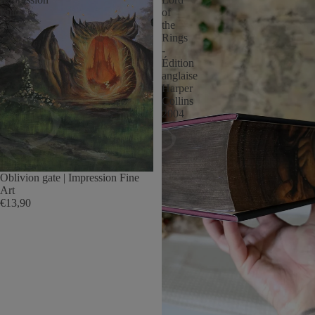
Fine
of
Art
the
Rings
-
Édition
anglaise
Harper
Collins
2004
Oblivion gate | Impression Fine
Art
€13,90