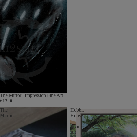
The Mirror | Impression Fine Art
€13,90
The
Hobbit
Mirror
House
|
Impression
sur