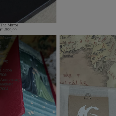
The Mirror
€1.599,90
"Arawen"
The
|
One
Lord
Ring
of
(Watercolor
the
Original)
Ring
-
Édition
50th
Anniversary
anglaise
2004