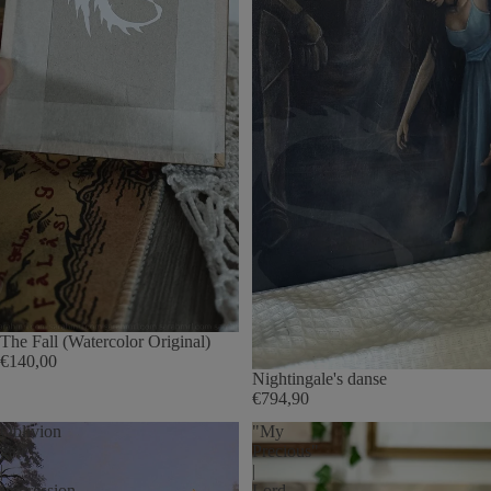
ÉPUISÉ
The Fall (Watercolor Original)
€140,00
Nightingale's danse
€794,90
Oblivion
"My
gate
Precious"
|
|
Impression
Lord