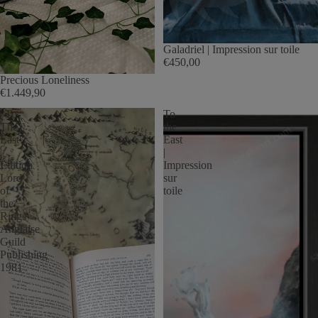
Galadriel | Impression sur toile
€450,00
Precious Loneliness
€1.449,90
"To
To
The
the
East"
East
|
|
Édition
Impression
Lord
sur
of
toile
the
Rings
Anglaise
Guild
Publishing
1981