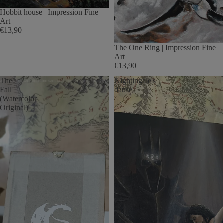
Hobbit house | Impression Fine
Art
€13,90
The One Ring | Impression Fine
Art
€13,90
The
Nightingale's
Fall
danse
(Watercolor
Original)