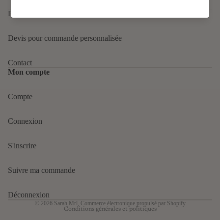
Patreon
Devis pour commande personnalisée
Contact
Mon compte
Compte
Politique de confidentialité
Connexion
Politique de remboursement
Conditions d’utilisation
S'inscrire
Politique d’expédition
Mentions légales
Suivre ma commande
Conditions générales de vente
Coordonnées
Déconnexion
© 2026
Sarah Mrl
,
Commerce électronique propulsé par Shopify
Conditions générales et politiques