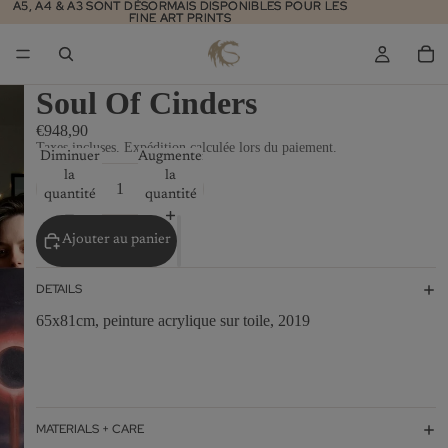
A5, A4 & A3 SONT DÉSORMAIS DISPONIBLES POUR LES
A5, A4 & A3 SONT DÉSORMAIS DISPONIBLES POUR LES
FINE ART PRINTS
FINE ART PRINTS
Soul Of Cinders
€948,90
Taxes incluses. Expédition calculée lors du paiement.
Diminuer
Augmenter
la
la
quantité
quantité
Ajouter au panier
DETAILS
65x81cm, peinture acrylique sur toile, 2019
MATERIALS + CARE