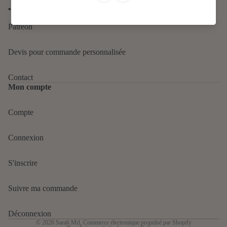
•
Paiement sécurisé (Paypal, CB, virement (France seulement)
Patreon
Devis pour commande personnalisée
Contact
Mon compte
Compte
Politique de confidentialité
Connexion
Politique de remboursement
Conditions d’utilisation
S'inscrire
Politique d’expédition
Mentions légales
Suivre ma commande
Conditions générales de vente
Coordonnées
Déconnexion
© 2026
Sarah Mrl
,
Commerce électronique propulsé par Shopify