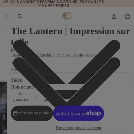
A5, A4 & A3 SONT DÉSORMAIS DISPONIBLES POUR LES
A5, A4 & A3 SONT DÉSORMAIS DISPONIBLES POUR LES
FINE ART PRINTS
FINE ART PRINTS
The Lantern | Impression sur
toile
€450,00
Taxes incluses. Expédition calculée lors du paiement.
Taille
Cadre
Diminuer
Augmenter
la
la
quantité
quantité
Ajouter au panier
Plus de moyens de paiement