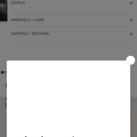
DETAILS
MATERIALS + CARE
SHIPPING + RETURNS
You might also like...
NEWSLETTER
E-mail
Subscribe