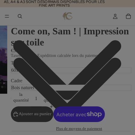
A5, A4 & A3 SONT DÉSORMAIS DISPONIBLES POUR LES
A5, A4 & A3 SONT DÉSORMAIS DISPONIBLES POUR LES
FINE ART PRINTS
FINE ART PRINTS
Come on, Sam ! | Impression
sur toile
€530,00
Taxes incluses. Expédition calculée lors du paiement.
Taille
Cadre
Diminuer
Augmenter
la
la
quantité
quantité
Ajouter au panier
Plus de moyens de paiement