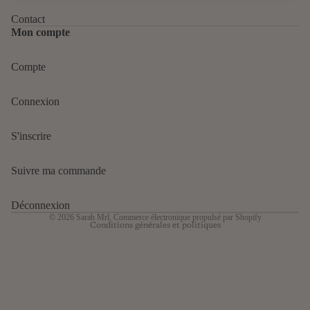
Contact
Mon compte
Compte
Politique de confidentialité
Connexion
Politique de remboursement
Conditions d’utilisation
S'inscrire
Politique d’expédition
Mentions légales
Suivre ma commande
Conditions générales de vente
Coordonnées
Déconnexion
© 2026
Sarah Mrl
,
Commerce électronique propulsé par Shopify
Conditions générales et politiques