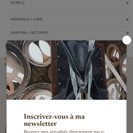
DETAILS
MATERIALS + CARE
SHIPPING + RETURNS
You might also like...
NEWSLETTER
E-mail
Subscribe