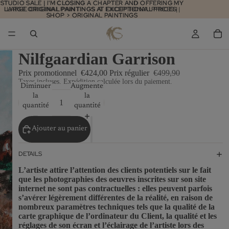
STUDIO SALE | I'M
STUDIO SALE | I'M CLOSING A CHAPTER AND OFFERING MY
CLOSING
A CHAPTER AND OFFERING MY
LARGE ORIGINAL PAINTINGS
LARGE ORIGINAL PAINTINGS AT EXCEPTIONAL PRICES |
AT
EXCEPTIONAL PRICES
|
SHOP > ORIGINAL PAINTINGS
SHOP > ORIGINAL PAINTINGS
Nilfgaardian Garrison
Prix promotionnel
€424,00
Prix régulier
€499,90
Taxes incluses. Expédition calculée lors du paiement.
Diminuer
Augmenter
la
la
quantité
quantité
Ajouter au panier
DETAILS
L’artiste attire l’attention des clients potentiels sur le fait
que les photographies des oeuvres inscrites sur son site
internet ne sont pas contractuelles : elles peuvent parfois
s’avérer légèrement différentes de la réalité, en raison de
nombreux paramètres techniques tels que la qualité de la
carte graphique de l’ordinateur du Client, la qualité et les
réglages de son écran et l’éclairage de l’artiste lors des