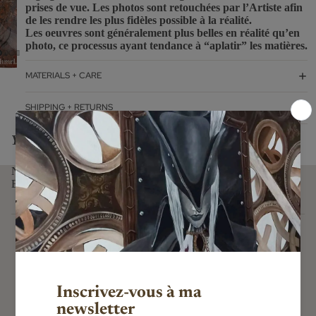
prises de vue. Les photos sont retouchées par l’Artiste afin
de les rendre les plus fidèles possible à la réalité.
Les oeuvres sont généralement plus belles en réalité qu’en
photo, ce processus ayant tendance à “aplatir” les matières.
MATERIALS + CARE
SHIPPING + RETURNS
You might also like...
NEWSLETTER
E-mail
Subscribe