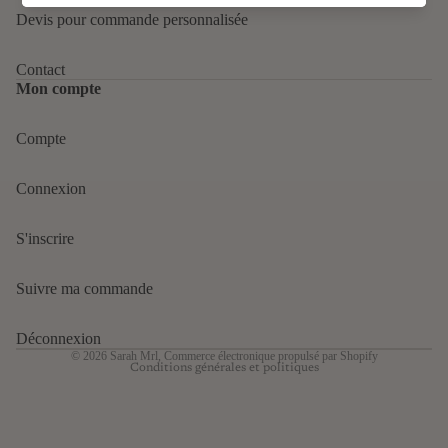
Devis pour commande personnalisée
Contact
Mon compte
Compte
Politique de confidentialité
Connexion
Politique de remboursement
Conditions d’utilisation
S'inscrire
Politique d’expédition
Mentions légales
Suivre ma commande
Conditions générales de vente
Coordonnées
Déconnexion
© 2026
Sarah Mrl
,
Commerce électronique propulsé par Shopify
Conditions générales et politiques