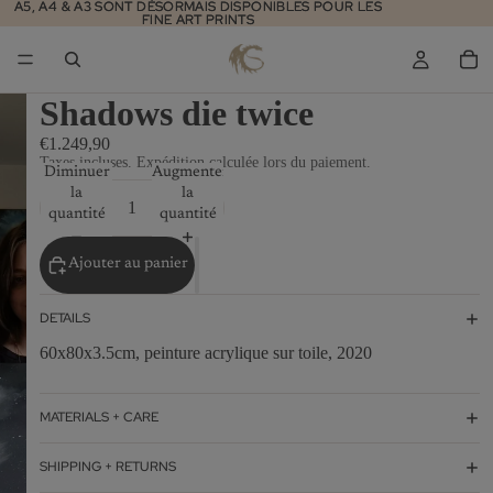
A5, A4 & A3 SONT DÉSORMAIS DISPONIBLES POUR LES
A5, A4 & A3 SONT DÉSORMAIS DISPONIBLES POUR LES
FINE ART PRINTS
FINE ART PRINTS
Shadows die twice
€1.249,90
Taxes incluses. Expédition calculée lors du paiement.
Diminuer
Augmenter
la
la
quantité
quantité
Ajouter au panier
DETAILS
60x80x3.5cm, peinture acrylique sur toile, 2020
MATERIALS + CARE
SHIPPING + RETURNS