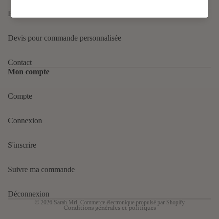
Patreon
Devis pour commande personnalisée
Contact
Mon compte
Compte
Politique de confidentialité
Connexion
Politique de remboursement
Conditions d’utilisation
S'inscrire
Politique d’expédition
Mentions légales
Suivre ma commande
Conditions générales de vente
Coordonnées
Déconnexion
© 2026
Sarah Mrl
,
Commerce électronique propulsé par Shopify
Conditions générales et politiques