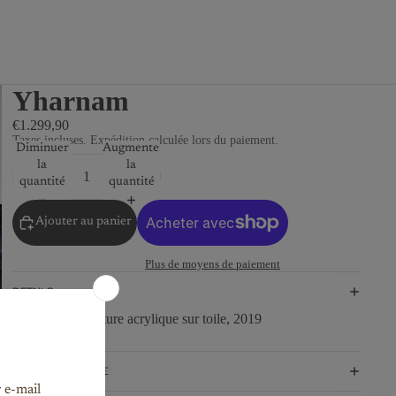
Yharnam
€1.299,90
Taxes incluses. Expédition calculée lors du paiement.
Diminuer
Augmenter
la
la
quantité
quantité
Ajouter au panier
Plus de moyens de paiement
DETAILS
100x50cm, peinture acrylique sur toile, 2019
MATERIALS + CARE