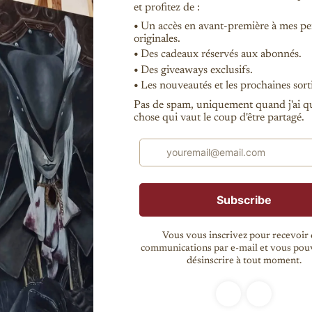
Shop
Produits
Produits
Produits
 toile
ivre