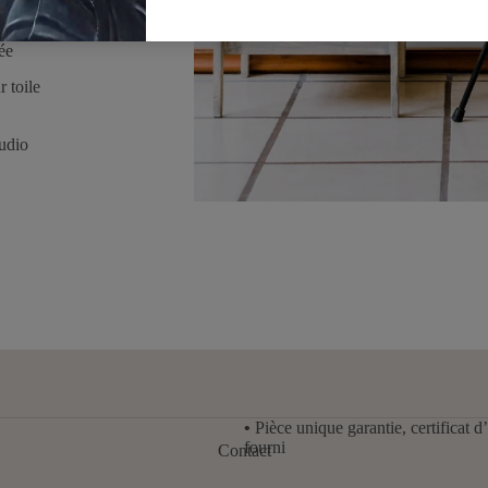
ermanente
ée
r toile
tudio
•
Pièce unique garantie, certificat d’
fourni
Contact