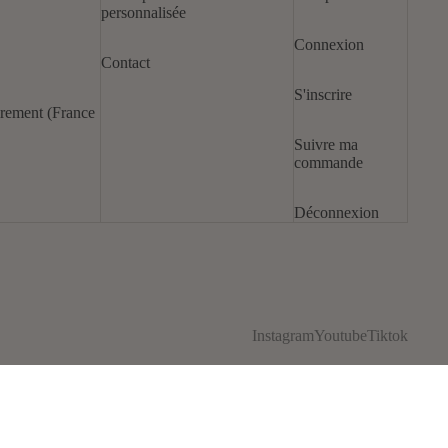
personnalisée
Connexion
Contact
S'inscrire
irement (France
Suivre ma
commande
Déconnexion
Instagram
Youtube
Tiktok
 au panier