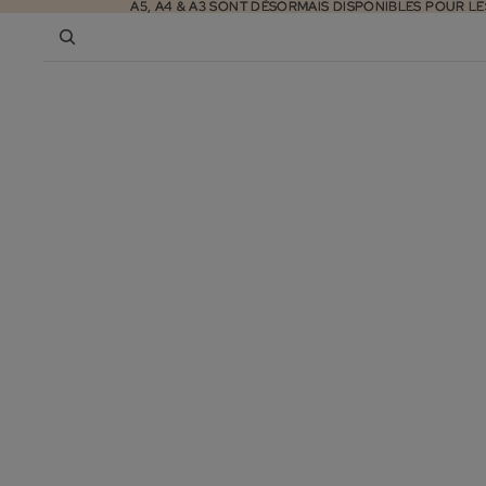
A5, A4 & A3 SONT DÉSORMAIS DISPONIBLES POUR LE
A5, A4 & A3 SONT DÉSORMAIS DISPONIBLES POUR LE